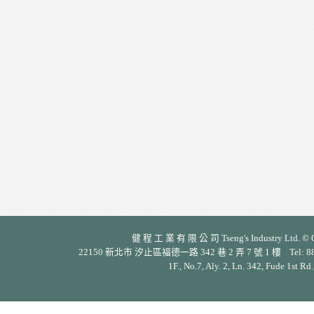
健 程 工 業 有 限 公 司 Tseng's Industry Ltd. © Cop
22150 新北市 汐止區福德一路 342 巷 2 弄 7 號 1 樓 Tel: 886-2-26
1F., No.7, Aly. 2, Ln. 342, Fude 1st Rd