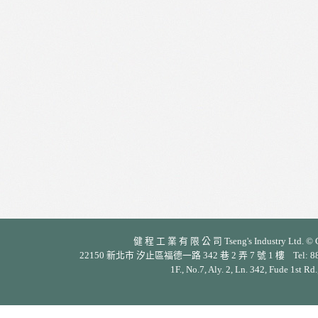
健 程 工 業 有 限 公 司 Tseng's Industry Ltd. © Cop
22150 新北市 汐止區福德一路 342 巷 2 弄 7 號 1 樓 Tel: 886-2-26
1F., No.7, Aly. 2, Ln. 342, Fude 1st Rd