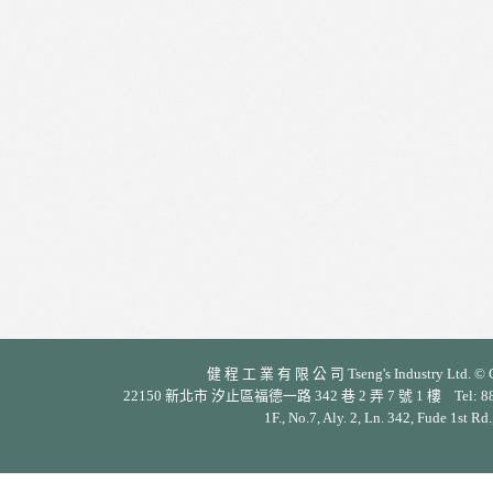
健 程 工 業 有 限 公 司 Tseng's Industry Ltd. © Cop
22150 新北市 汐止區福德一路 342 巷 2 弄 7 號 1 樓 Tel: 886-2-26
1F., No.7, Aly. 2, Ln. 342, Fude 1st Rd